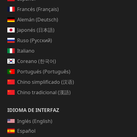
Francés (Français)
Alemán (Deutsch)
Japonés (日本語)
Ruso (Русский)
Italiano
Coreano (한국어)
Portugués (Português)
Chino simplificado (汉语)
Chino tradicional (漢語)
IDIOMA DE INTERFAZ
Inglés (English)
Español