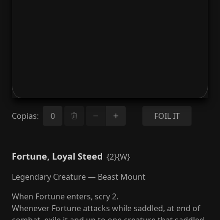
Copias
:
FOIL IT
Fortune, Loyal Steed
{2}{W}
Legendary Creature — Beast Mount
When Fortune enters, scry 2.
Whenever Fortune attacks while saddled, at end of