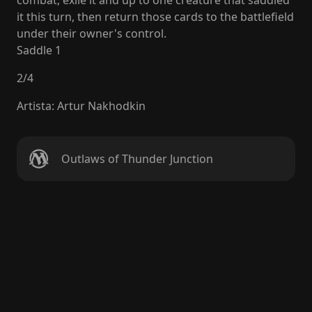
combat, exile it and up to one creature that saddled
it this turn, then return those cards to the battlefield
under their owner's control.
Saddle 1
2
/
4
Artista
:
Artur Nakhodkin
Outlaws of Thunder Junction