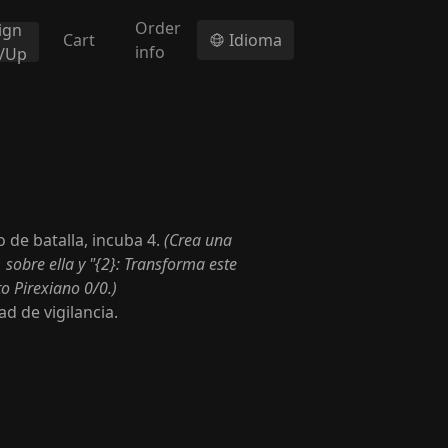
Order
ign
Cart
Idioma
info
n/Up
 de batalla, incuba 4.
(Crea una
sobre ella y "{2}: Transforma este
to Pirexiano 0/0.)
ad de vigilancia.