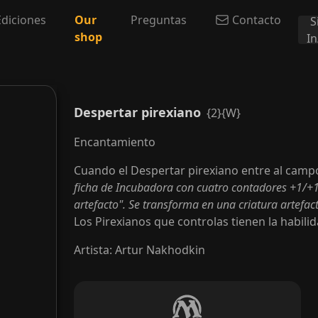
Ediciones
Our
Preguntas
Contacto
S
shop
I
Despertar pirexiano
{2}{W}
Encantamiento
Cuando el Despertar pirexiano entre al campo
ficha de Incubadora con cuatro contadores +1/+1 
artefacto". Se transforma en una criatura artefac
Los Pirexianos que controlas tienen la habilid
Artista
:
Artur Nakhodkin