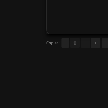
Copias
: