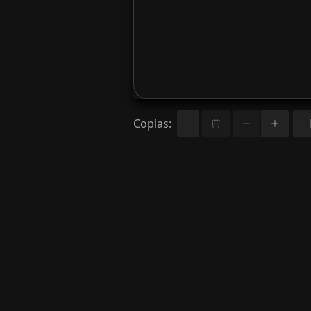
Copias
: