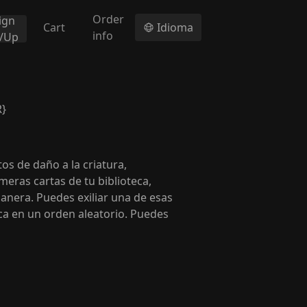
Order
ign
Cart
Idioma
info
n/Up
R}
os de daño a la criatura,
imeras cartas de tu biblioteca,
anera. Puedes exiliar una de esas
eca en un orden aleatorio. Puedes