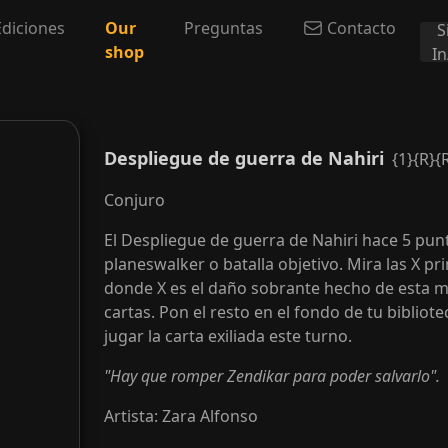
Ediciones
Our
Preguntas
Contacto
S
shop
I
Despliegue de guerra de Nahiri
{1}{R}{
Conjuro
El Despliegue de guerra de Nahiri hace 5 punt
planeswalker o batalla objetivo. Mira las X pr
donde X es el daño sobrante hecho de esta m
cartas. Pon el resto en el fondo de tu bibliot
jugar la carta exiliada este turno.
"Hay que romper Zendikar para poder salvarlo".
Artista
:
Zara Alfonso