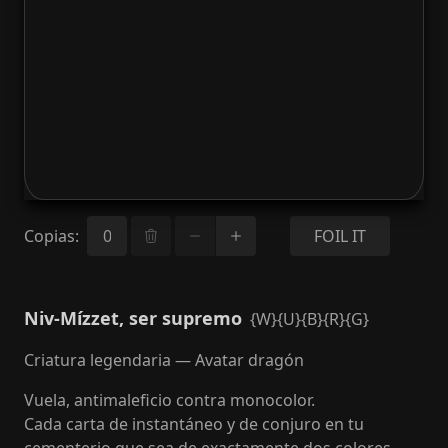
Copias
:
FOIL IT
Niv-Mízzet, ser supremo
{W}{U}{B}{R}{G}
Criatura legendaria — Avatar dragón
Vuela, antimaleficio contra monocolor.
Cada carta de instantáneo y de conjuro en tu