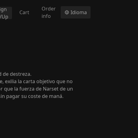
Order
ign
Cart
Idioma
info
n/Up
d de destreza.
 exilia la carta objetivo que no
or que la fuerza de Narset de un
sin pagar su coste de maná.