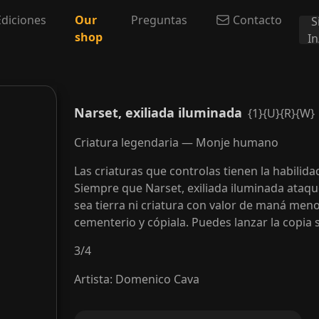
Ediciones
Our
Preguntas
Contacto
S
shop
I
Narset, exiliada iluminada
{1}{U}{R}{W}
Criatura legendaria — Monje humano
Las criaturas que controlas tienen la habilida
Siempre que Narset, exiliada iluminada ataque,
sea tierra ni criatura con valor de maná men
cementerio y cópiala. Puedes lanzar la copia 
3
/
4
Artista
:
Domenico Cava