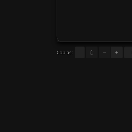
Copias
: