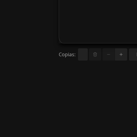
Copias
: