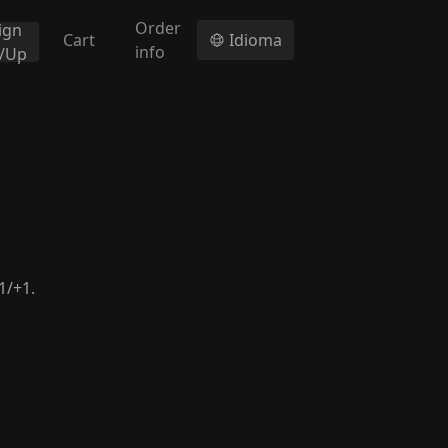
Order
ign
Cart
Idioma
info
n/Up
1/+1.