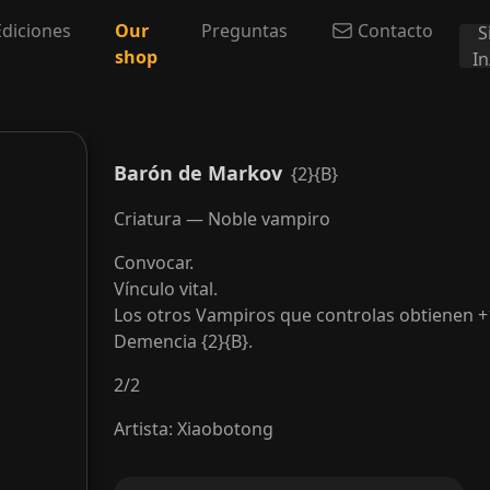
Ediciones
Our
Preguntas
Contacto
S
shop
I
Barón de Markov
{2}{B}
Criatura — Noble vampiro
Convocar.
Vínculo vital.
Los otros Vampiros que controlas obtienen +
Demencia {2}{B}.
2
/
2
Artista
:
Xiaobotong