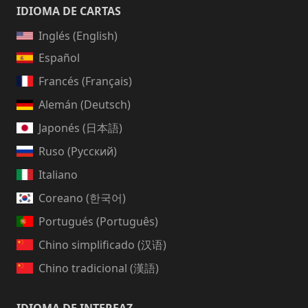
IDIOMA DE CARTAS
Inglés (English)
Español
Francés (Français)
Alemán (Deutsch)
Japonés (日本語)
Ruso (Русский)
Italiano
Coreano (한국어)
Portugués (Português)
Chino simplificado (汉语)
Chino tradicional (漢語)
IDIOMA DE INTERFAZ