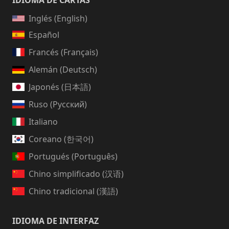
IDIOMA DE CARTAS
Inglés (English)
Español
Francés (Français)
Alemán (Deutsch)
Japonés (日本語)
Ruso (Русский)
Italiano
Coreano (한국어)
Portugués (Português)
Chino simplificado (汉语)
Chino tradicional (漢語)
IDIOMA DE INTERFAZ