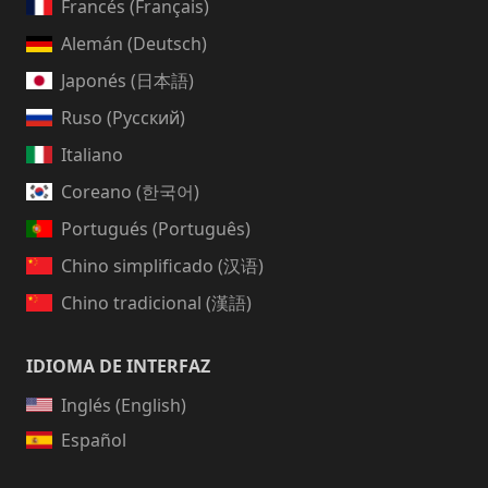
Francés (Français)
Alemán (Deutsch)
Japonés (日本語)
Ruso (Русский)
Italiano
Coreano (한국어)
Portugués (Português)
Chino simplificado (汉语)
Chino tradicional (漢語)
IDIOMA DE INTERFAZ
Inglés (English)
Español