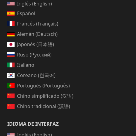
Inglés (English)
Español
Francés (Français)
Alemán (Deutsch)
Japonés (日本語)
Ruso (Русский)
Italiano
Coreano (한국어)
Portugués (Português)
Chino simplificado (汉语)
Chino tradicional (漢語)
IDIOMA DE INTERFAZ
Inglés (English)