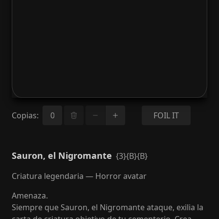
Copias
:
FOIL IT
Sauron, el Nigromante
{3}{B}{B}
Criatura legendaria — Horror avatar
Amenaza.
Siempre que Sauron, el Nigromante ataque, exilia la