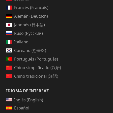
Francés (Français)
Alemán (Deutsch)
Japonés (日本語)
Ruso (Русский)
Italiano
Coreano (한국어)
Portugués (Português)
Chino simplificado (汉语)
Chino tradicional (漢語)
IDIOMA DE INTERFAZ
Inglés (English)
Español