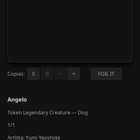
Copias
:
FOIL IT
Angelo
Token Legendary Creature — Dog
1
/
1
Artista
:
Yumi Yaoshida