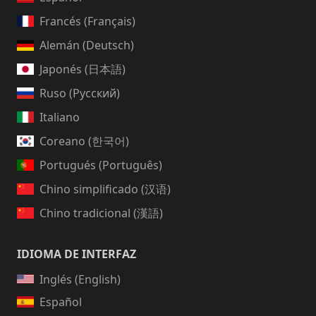
Francés (Français)
Alemán (Deutsch)
Japonés (日本語)
Ruso (Русский)
Italiano
Coreano (한국어)
Portugués (Português)
Chino simplificado (汉语)
Chino tradicional (漢語)
IDIOMA DE INTERFAZ
Inglés (English)
Español