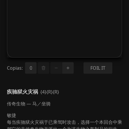
Copias
:
FOIL IT
疾驰狱火灾祸
{4}{R}{R}
传奇生物 — 马／坐骑
敏捷
每当疾驰狱火灾祸于已乘驾时攻击，选择一个本回合中乘