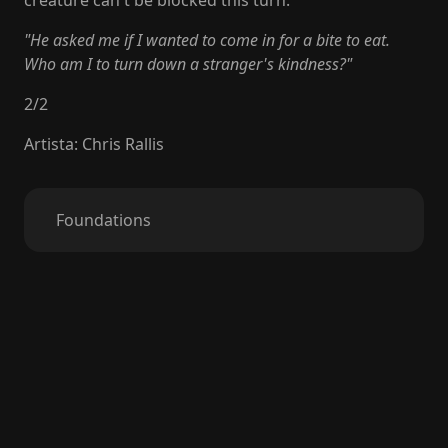
creature can't be blocked this turn.
"He asked me if I wanted to come in for a bite to eat.
Who am I to turn down a stranger's kindness?"
2
/
2
Artista
:
Chris Rallis
Foundations