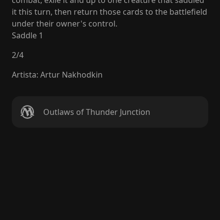
combat, exile it and up to one creature that saddled
it this turn, then return those cards to the battlefield
under their owner's control.
Saddle 1
2
/
4
Artista
:
Artur Nakhodkin
Outlaws of Thunder Junction