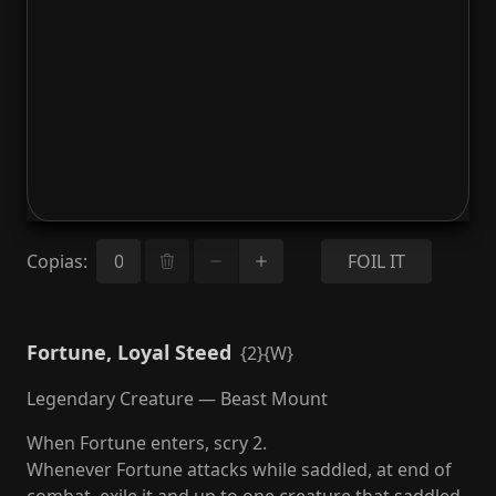
Copias
:
FOIL IT
Fortune, Loyal Steed
{2}{W}
Legendary Creature — Beast Mount
When Fortune enters, scry 2.
Whenever Fortune attacks while saddled, at end of