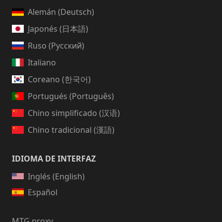
Alemán (Deutsch)
Japonés (日本語)
Ruso (Русский)
Italiano
Coreano (한국어)
Portugués (Português)
Chino simplificado (汉语)
Chino tradicional (漢語)
IDIOMA DE INTERFAZ
Inglés (English)
Español
MTG proxy