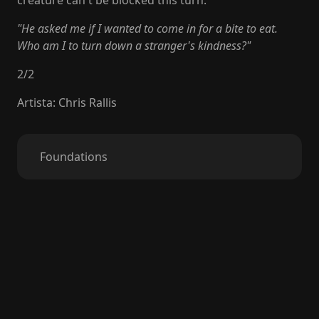
creature can't be blocked this turn.
"He asked me if I wanted to come in for a bite to eat.
Who am I to turn down a stranger's kindness?"
2
/
2
Artista
:
Chris Rallis
Foundations