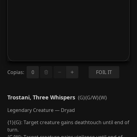
Copias
:
FOIL IT
Trostani, Three Whispers
{G}{G/W}{W}
Legendary Creature — Dryad
{1}{G}: Target creature gains deathtouch until end of
turn.