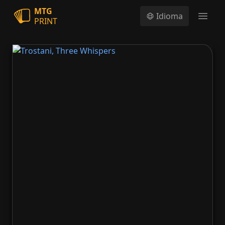
MTG
Idioma
PRINT
Open
Trostani, Three Whispers