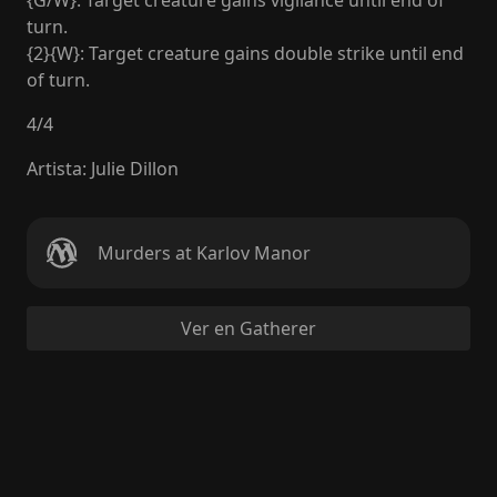
{G/W}: Target creature gains vigilance until end of
turn.
{2}{W}: Target creature gains double strike until end
of turn.
4
/
4
Artista
:
Julie Dillon
Murders at Karlov Manor
Ver en Gatherer