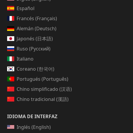
Español
Francés (Français)
Alemán (Deutsch)
Japonés (日本語)
Ruso (Русский)
Italiano
Coreano (한국어)
Portugués (Português)
Chino simplificado (汉语)
Chino tradicional (漢語)
IDIOMA DE INTERFAZ
Inglés (English)