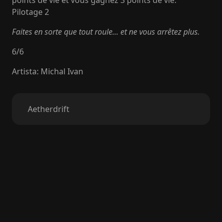
points de vie et vous gagnez 3 points de vie.
Pilotage 2
Faites en sorte que tout roule... et ne vous arrêtez plus.
6
/
6
Artista
:
Michal Ivan
Aetherdrift