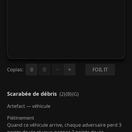
Copias
:
FOIL IT
Scarabée de débris
{2}{B}{G}
Artefact — véhicule
Piétinement
Quand ce véhicule arrive, chaque adversaire perd 3