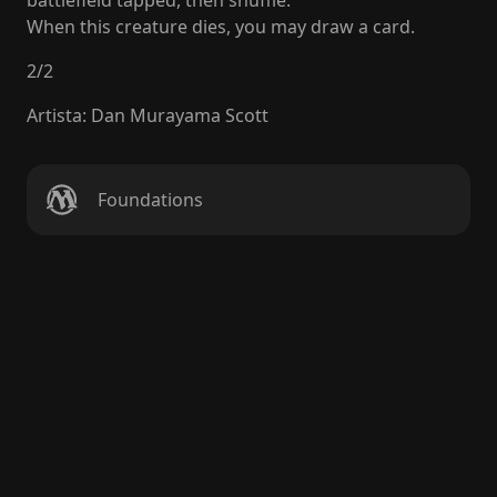
battlefield tapped, then shuffle.
When this creature dies, you may draw a card.
2
/
2
Artista
:
Dan Murayama Scott
Foundations