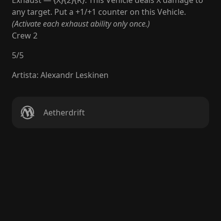
Exhaust — {X}{2}{R}: This Vehicle deals X damage to
any target. Put a +1/+1 counter on this Vehicle.
(Activate each exhaust ability only once.)
Crew 2
5
/
5
Artista
:
Alexandr Leskinen
Aetherdrift