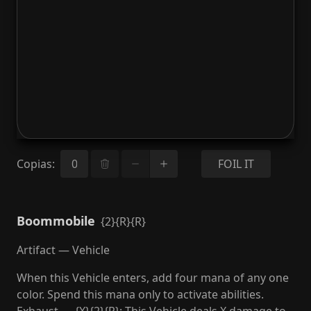
Copias
:
FOIL IT
Boommobile
{2}{R}{R}
Artifact — Vehicle
When this Vehicle enters, add four mana of any one
color. Spend this mana only to activate abilities.