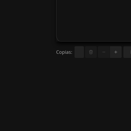
Copias
: