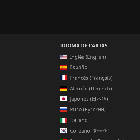
IDIOMA DE CARTAS
Inglés (English)
Español
Francés (Français)
Alemán (Deutsch)
Japonés (日本語)
Ruso (Русский)
Italiano
Coreano (한국어)