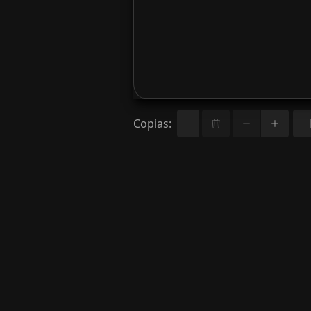
Copias
: