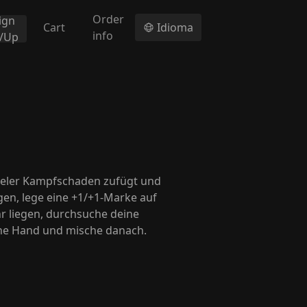
Order
ign
Cart
Idioma
info
n/Up
eler Kampfschaden zufügt und
egen, lege eine +1/+1-Marke auf
hr liegen, durchsuche deine
eine Hand und mische danach.