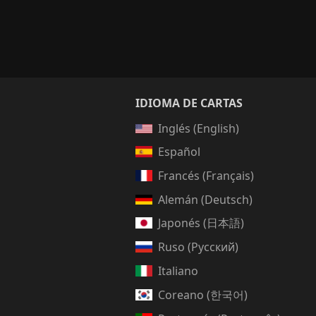
IDIOMA DE CARTAS
Inglés (English)
Español
Francés (Français)
Alemán (Deutsch)
Japonés (日本語)
Ruso (Русский)
Italiano
Coreano (한국어)