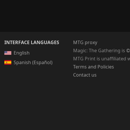
INTERFACE LANGUAGES
MTG proxy
Magic: The Gathering
is
©
English
MTG Print is unaffiliated 
Spanish (Español)
Terms and Policies
Contact us