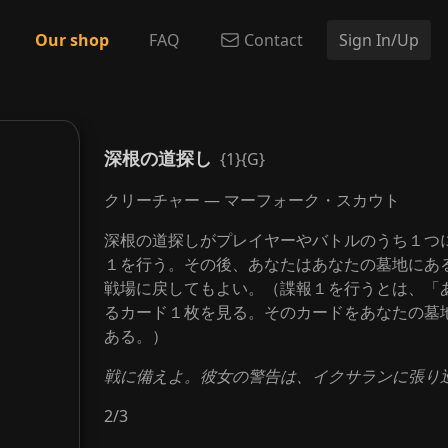
Our shop
FAQ
Contact
Sign In/Up
深根の道探し
{1}{G}
クリーチャー — マーフォーク・スカウト
深根の道探しがプレイヤーやバトルのうち１つ
１を行う。その後、あなたはあなたの墓地にあ
戦場に戻してもよい。（諜報１を行うとは、「
るカード１枚を見る。そのカードをあなたの墓
ある。）
戦に備えよ。彼女の警告は、イクサランに張り
2
/
3