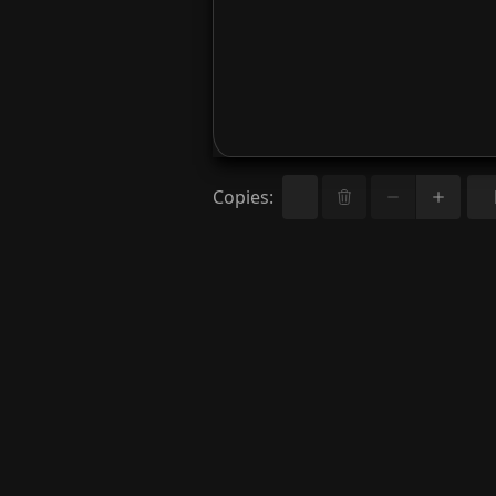
Copies
: