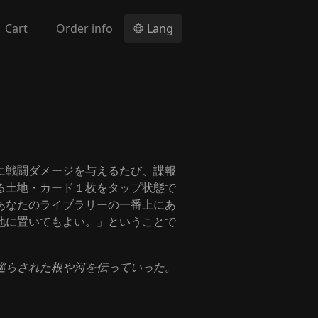
Cart
Order info
Lang
に戦闘ダメージを与えるたび、諜報
る土地・カード１枚をタップ状態で
あなたのライブラリーの一番上にあ
地に置いてもよい。」ということで
巡らされた根や河を伝っていった。