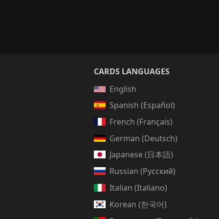
CARDS LANGUAGES
English
Spanish (Español)
French (Français)
German (Deutsch)
Japanese (日本語)
Russian (Русский)
Italian (Italiano)
Korean (한국어)