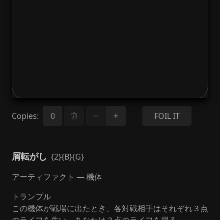
Copies
:
FOIL IT
屑転がし
{2}{B}{G}
アーティファクト — 機体
トランプル
この機体が戦場に出たとき、各対戦相手はそれぞれ３点