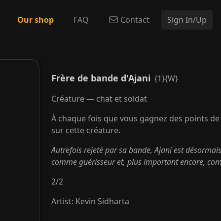
Our shop
FAQ
Contact
Sign In/Up
Frère de bande d'Ajani
{1}{W}
Créature — chat et soldat
À chaque fois que vous gagnez des points de
sur cette créature.
Autrefois rejeté par sa bande, Ajani est désormai
comme guérisseur et, plus important encore, co
2
/
2
Artist
:
Kevin Sidharta