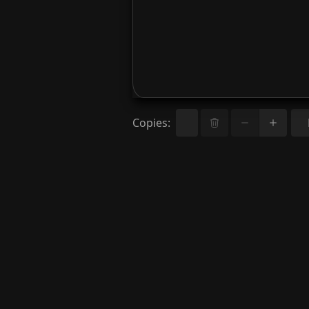
Copies
: