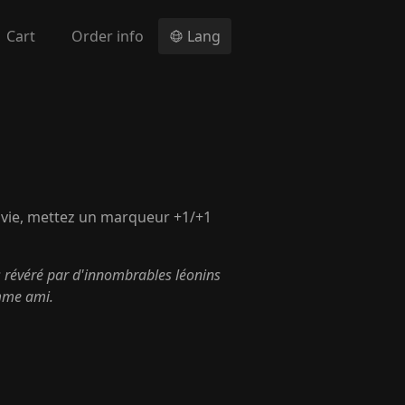
Cart
Order info
Lang
 vie, mettez un marqueur +1/+1
s révéré par d'innombrables léonins
mme ami.