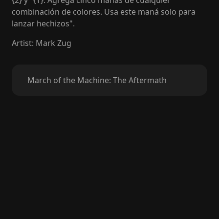
{2} y "{T}: Agrega cinco manás de cualquier
combinación de colores. Usa este maná solo para
lanzar hechizos".
Artist
:
Mark Zug
March of the Machine: The Aftermath