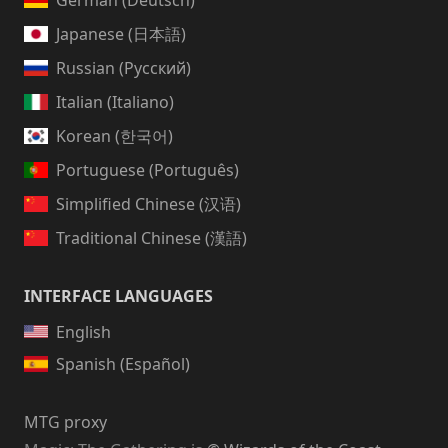
German (Deutsch)
Japanese (日本語)
Russian (Русский)
Italian (Italiano)
Korean (한국어)
Portuguese (Português)
Simplified Chinese (汉语)
Traditional Chinese (漢語)
INTERFACE LANGUAGES
English
Spanish (Español)
MTG proxy