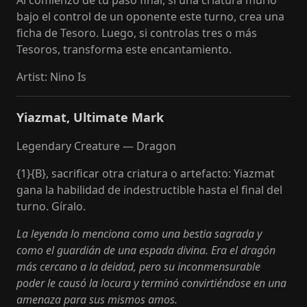
Al comienzo de tu paso final, si una criatura murió
bajo el control de un oponente este turno, crea una
ficha de Tesoro. Luego, si controlas tres o más
Tesoros, transforma este encantamiento.
Artist
:
Nino Is
Yiazmat, Ultimate Mark
Legendary Creature — Dragon
{1}{B}, sacrificar otra criatura o artefacto: Yiazmat
gana la habilidad de indestructible hasta el final del
turno. Gíralo.
La leyenda lo menciona como una bestia sagrada y
como el guardián de una espada divina. Era el dragón
más cercano a la deidad, pero su inconmensurable
poder le causó la locura y terminó convirtiéndose en una
amenaza para sus mismos amos.